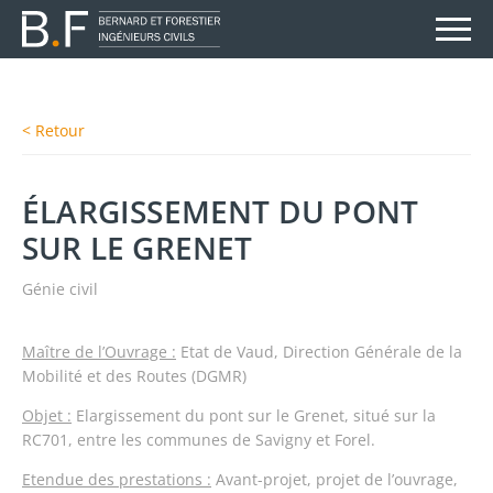
< Retour
ÉLARGISSEMENT DU PONT
SUR LE GRENET
Génie civil
Maître de l’Ouvrage :
Etat de Vaud, Direction Générale de la
Mobilité et des Routes (DGMR)
Objet :
Elargissement du pont sur le Grenet, situé sur la
RC701, entre les communes de Savigny et Forel.
Etendue des prestations :
Avant-projet, projet de l’ouvrage,